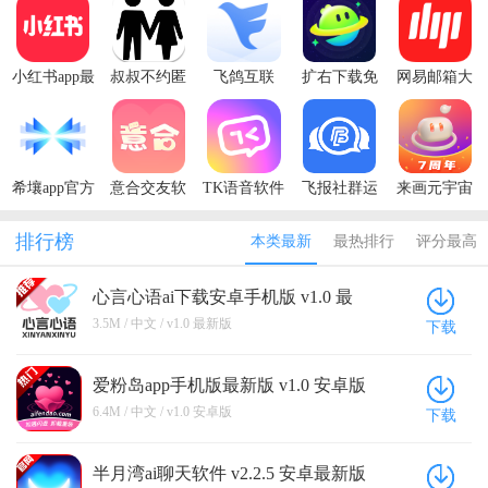
小红书app最
叔叔不约匿
飞鸽互联
扩右下载免
网易邮箱大
新版本2025
名聊天交友
2025官方最
费
师去广告版
软件免登录
新版
安卓升级
版
希壤app官方
意合交友软
TK语音软件
飞报社群运
来画元宇宙
版下载最新
件2024新版
交友
营app
app
版本
排行榜
本类最新
最热排行
评分最高
心言心语ai下载安卓手机版 v1.0 最
新版
3.5M / 中文 / v1.0 最新版
下载
爱粉岛app手机版最新版 v1.0 安卓版
6.4M / 中文 / v1.0 安卓版
下载
半月湾ai聊天软件 v2.2.5 安卓最新版