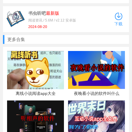
书虫听吧
最新版
阅读资讯 / 5.6M / v2.12 安卓版
下载
2024-08-20
更多合集
离线小说阅读app大全
夜晚看小说的软件叫什么