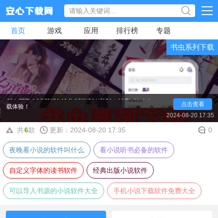
首页
游戏
应用
排行榜
专题
书虫系列下载
书虫系列的小说APP是不是每一个喜欢看小说的用户
都是非常的喜欢看的，我们也是免费的建议更多的用户都
是可以直接的下载使用，现在打开都是可以正常的看小
说，也是可以免费的导入到最新的书源的，欢迎大家来下
载体验！
点击查看
2024-08-20 17:35
共
6
款
更新：2024-08-20 17:35
0
夜晚看小说的软件叫什么
看小说听书必备的软件
自定义字体的读书软件
经典出版小说软件
可以导入书源的小说软件大全
手机小说下载软件免费大全