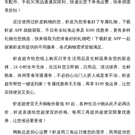
车配件、手机3C用品通通买得到，快速出货下单免运费，快来拼团
享折扣！
还没使用过虾皮购物的您，虾皮为您准备好了专属礼物，下载
虾皮 APP 就能获取。不仅有全站免运券及 $100 优惠券，更有多样
礼物任您挑选，快来领取为您准备好的礼物吧！下载虾皮 APP 一起
探索虾皮所提供的不同服务，各式购物需求皆能满足。
虾皮超市给您线上购买日常生活用品及生鲜蔬果杂货的新选
择，24 小时全年无休，生活补货立即购，日用品、清洁保养、生鲜
熟食、休闲零食等通通有，不必担心出门人挤人或是拿不动，虾皮
超市帮您一键送到家！专属优惠券天天领，再享 $199 免运券，让您
买得便宜又安心。
虾皮超便宜天天铜板价最低 $9 起，各种生活小物从此不必再比
价，虾皮直接给您超便宜的价格。每周三再提供超便宜限量优惠
券，让您省还要更省！
网购总是担心运费？虾皮周三免运日懂您的需求，周周提供您