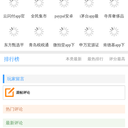
云闪付app官
全民集市
paypal安卓
i茅台app最
寺库奢侈品
方下载最新
APP最新版
手机客户端
新版本2025
APP最新版
版2025
东方甄选平
青岛税税通
微拍堂app下
申万宏源证
肯德基app下
台app2025最
app最新版本
载安卓版
券手机版app
载安卓最新
新版本
版
排行榜
本类最新
最热排行
评分最高
玩家留言
跟帖评论
热门评论
最新评论