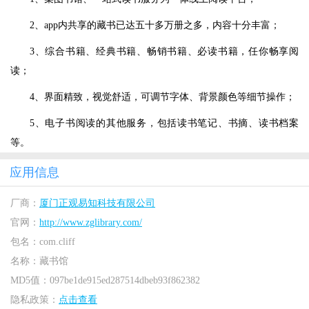
2、app内共享的藏书已达五十多万册之多，内容十分丰富；
3、综合书籍、经典书籍、畅销书籍、必读书籍，任你畅享阅
读；
4、界面精致，视觉舒适，可调节字体、背景颜色等细节操作；
5、电子书阅读的其他服务，包括读书笔记、书摘、读书档案
等。
应用信息
厂商：
厦门正观易知科技有限公司
官网：
http://www.zglibrary.com/
包名：
com.cliff
名称：
藏书馆
MD5值：
097be1de915ed287514dbeb93f862382
隐私政策：
点击查看