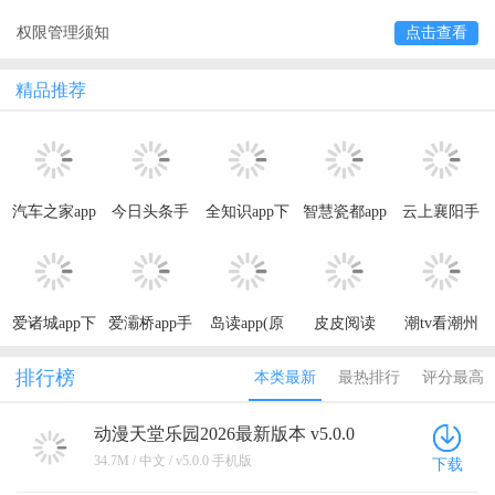
权限管理须知
点击查看
精品推荐
汽车之家app
今日头条手
全知识app下
智慧瓷都app
云上襄阳手
最新版本
机app最新版
载安卓版(原
最新版
机客户端
名全历史)
爱诸城app下
爱灞桥app手
岛读app(原
皮皮阅读
潮tv看潮州
载安装手机
机版
日课)下载安
APP无广告
app
版最新2023
装
版最新2023
排行榜
本类最新
最热排行
评分最高
官方版
动漫天堂乐园2026最新版本 v5.0.0
手机版
34.7M / 中文 / v5.0.0 手机版
下载