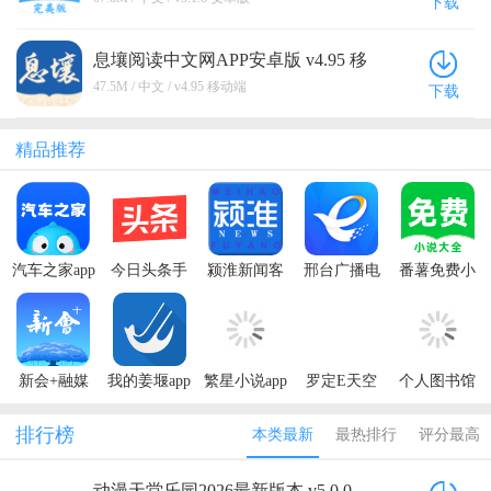
下载
息壤阅读中文网APP安卓版 v4.95 移
动端
47.5M / 中文 / v4.95 移动端
下载
精品推荐
汽车之家app
今日头条手
颍淮新闻客
邢台广播电
番薯免费小
最新版本
机app最新版
户端
视台看邢台
说解锁会员
app
版
新会+融媒
我的姜堰app
繁星小说app
罗定E天空
个人图书馆
app
手机客户端
下载安装最
app最新版
app最新版
新版2024
2024
2024
排行榜
本类最新
最热排行
评分最高
动漫天堂乐园2026最新版本 v5.0.0