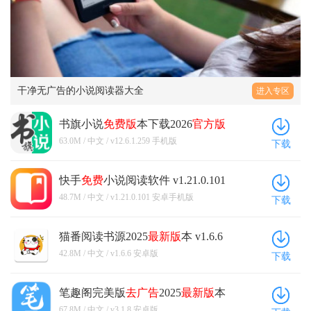
干净无广告的小说阅读器大全
进入专区
书旗小说
免费版
本下载2026
官方版
v12.6.1.259 手机版
63.0M / 中文 / v12.6.1.259 手机版
下载
快手
免费
小说阅读软件 v1.21.0.101
安卓手机版
48.7M / 中文 / v1.21.0.101 安卓手机版
下载
猫番阅读书源2025
最新版
本 v1.6.6
安卓版
42.8M / 中文 / v1.6.6 安卓版
下载
笔趣阁完美版
去广告
2025
最新版
本
v3.1.8 安卓版
67.8M / 中文 / v3.1.8 安卓版