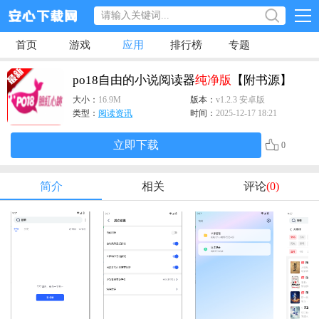
首页
游戏
应用
排行榜
专题
po18自由的小说阅读器
纯净版
【附书源】
大小：
16.9M
版本：
v1.2.3 安卓版
类型：
阅读资讯
时间：
2025-12-17 18:21
立即下载
0
简介
相关
评论
(0)