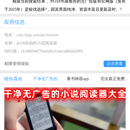
根据当前搜索结果，?PO18书屋推荐的无广告版和官网版（发布
于2025年）是较优选择?，因其界面纯净、资源丰富且更新及时。?
应用信息
包名：
com.lequ.wuxian.browser
名称：
po18自由的小说阅读器
MD5值：
cb188694f7bbdda8c63adca4b0a6d901
权限管理须知
点击查看
猜你喜欢
干净无广告的小说阅读器大全
看书神器app合集
完全真正免费小说软件