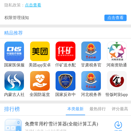
隐私政策：
点击查看
权限管理须知
点击查看
精品推荐
国家医保服
美团app安卓
仟矿送水配
甘肃税务官
河南资助通
务平台app最
2024最新版
送员端手机
方免费下载
最新版本
新版本2025
本
版
app
2025
内蒙古人社
全国防返贫
国家反诈中
河北税务养
恰饭时刻app
养老资格认
监测信息系
心app最新版
老保险缴费
最新版本
证app
统手机app
本2025
app
排行榜
本类最新
最热排行
评分最高
免费常用柠雪计算器(全能计算工具)
v1.0.0 安卓版