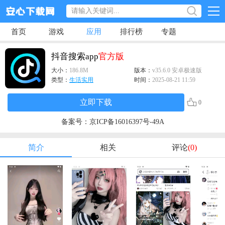
首页
游戏
应用
排行榜
专题
抖音搜索app
官方版
大小：
186.8M
版本：
v35.6.0 安卓极速版
类型：
生活实用
时间：
2025-08-21 11:59
立即下载
0
备案号：
京ICP备16016397号-49A
简介
相关
评论
(0)