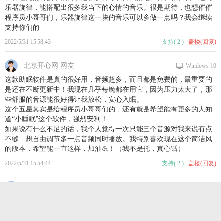
乐器旋律，能搭配出很多我当下的心情的音乐。很是期待，也想催催
程序员小哥哥们，乐器旋律这一块的音乐可以多做一点吗？我会继续
支持你们的
2022/5/31 15:58:43
支持
(
2
)
盖楼(回复)
北京开心网 网友
Windows 10
这款助眠软件是真的很好用，音频超多，而且都是免费的，最重要的
是还在不断更新中！我现在几乎每晚都在用它，因为压力太大了，那
些舒服的音源能很好得让我放松，安心入眠。
这个五星其实是给程序员小哥哥们的，还有就是希望能有更多的人知
道“小睡眠”这个软件，强烈安利！
如果说有什么不足的话，我个人觉得一次只能三个音源对我来说有点
不够…想自由调节多一点音频同时播放。我特别喜欢现在这个简洁风
的版本，希望能一直这样，加油💪！（我不是托，真心话）
2022/5/31 15:54:44
支持
(
2
)
盖楼(回复)
江西南昌联通 网友
xiaomi_Redmi Note 7
这样可以方便整理喜欢的音频和不同的分类，毕竟音频越来越多了，
整理起来非常痛苦，调整位置的时候滑动的太快了，导致只能把音频
移到最前面和最后面，如果想要移到中间准确的位置就非常难，根本