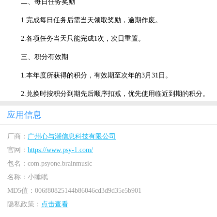
二、每日任务奖励
1.完成每日任务后需当天领取奖励，逾期作废。
2.各项任务当天只能完成1次，次日重置。
三、积分有效期
1.本年度所获得的积分，有效期至次年的3月31日。
2.兑换时按积分到期先后顺序扣减，优先使用临近到期的积分。
应用信息
厂商：
广州心与潮信息科技有限公司
官网：
https://www.psy-1.com/
包名：
com.psyone.brainmusic
名称：
小睡眠
MD5值：
006f80825144b86046cd3d9d35e5b901
隐私政策：
点击查看