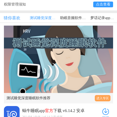
权限管理须知
点击查看
猜你喜欢
测试睡觉深度睡眠软件推荐
助眠音频软件推荐免费版
梦话记录app免费
测试睡觉深度睡眠软件推荐
进入专区
蜗牛睡眠app
官方
下载 v6.14.2 安卓
版
261.6M / 中文 / v6.14.2 安卓版