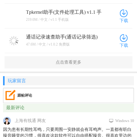
Tpkernel助手(文件处理工具) v1.1 手
机版
219.0M / 中文 / v1.1 手机版
下载
通话记录速查助手(通话记录筛选)
v1.0.2 免费版
47.6M / 中文 / v1.0.2 免费版
下载
点击查看更多
玩家留言
跟帖评论
最新评论
上海有线通 网友
Windows 10
因为患有长期性耳鸣，只要周围一安静就会有耳鸣声。一直都有听白
噪音睡觉的习惯，很喜欢这款软件可以自由搭配噪音。很喜欢里边的