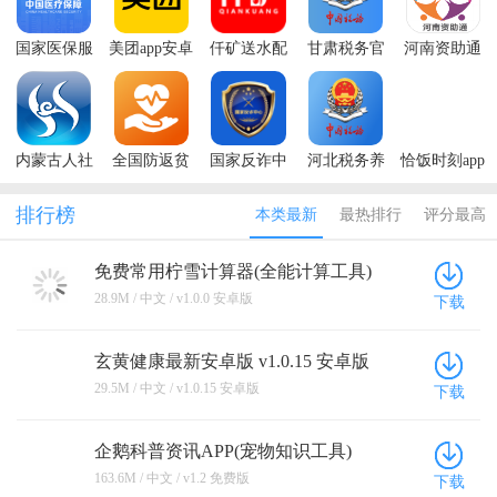
国家医保服
美团app安卓
仟矿送水配
甘肃税务官
河南资助通
务平台app最
2024最新版
送员端手机
方免费下载
最新版本
新版本2025
本
版
app
2025
内蒙古人社
全国防返贫
国家反诈中
河北税务养
恰饭时刻app
养老资格认
监测信息系
心app最新版
老保险缴费
最新版本
证app
统手机app
本2025
app
排行榜
本类最新
最热排行
评分最高
免费常用柠雪计算器(全能计算工具)
v1.0.0 安卓版
28.9M / 中文 / v1.0.0 安卓版
下载
玄黄健康最新安卓版 v1.0.15 安卓版
29.5M / 中文 / v1.0.15 安卓版
下载
企鹅科普资讯APP(宠物知识工具)
v1.2 免费版
163.6M / 中文 / v1.2 免费版
下载