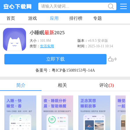
首页
游戏
应用
排行榜
专题
小睡眠
最新
2025
大小：
101.9M
版本：
v6.9.5 安卓版
类型：
生活实用
时间：
2025-10-11 10:14
立即下载
0
备案号：
粤ICP备15089153号-14A
简介
相关
评论
(3)