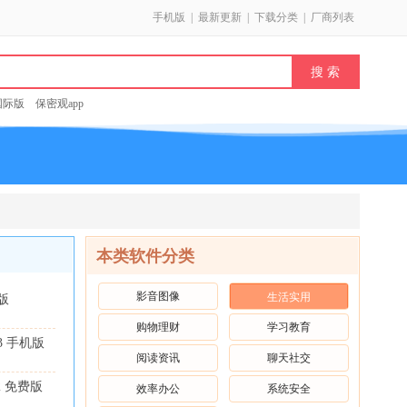
手机版
|
最新更新
|
下载分类
|
厂商列表
k国际版
保密观app
本类软件分类
影音图像
生活实用
机版
购物理财
学习教育
33 手机版
阅读资讯
聊天社交
0.2 免费版
效率办公
系统安全