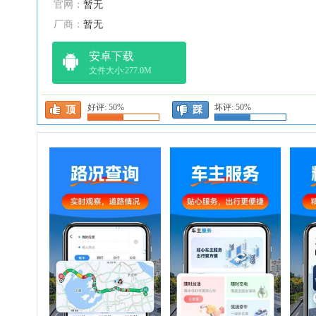
官网：
暂无
厂商：
暂无
安卓下载
文件大小:277.0M
好评:
50%
坏评:
50%
顶
踩