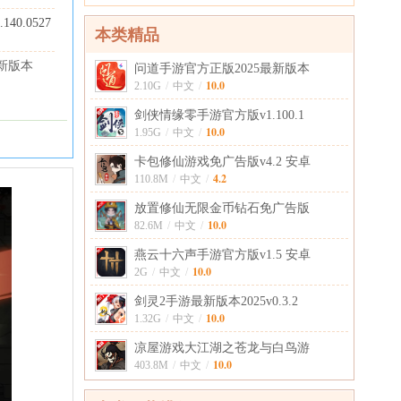
.140.0527
本类精品
新版本
问道手游官方正版2025最新版本
10.0
2.10G
/
中文
/
剑侠情缘零手游官方版v1.100.1
10.0
1.95G
/
中文
/
卡包修仙游戏免广告版v4.2 安卓
4.2
110.8M
/
中文
/
放置修仙无限金币钻石免广告版
10.0
82.6M
/
中文
/
燕云十六声手游官方版v1.5 安卓
10.0
2G
/
中文
/
剑灵2手游最新版本2025v0.3.2
10.0
1.32G
/
中文
/
凉屋游戏大江湖之苍龙与白鸟游
10.0
403.8M
/
中文
/