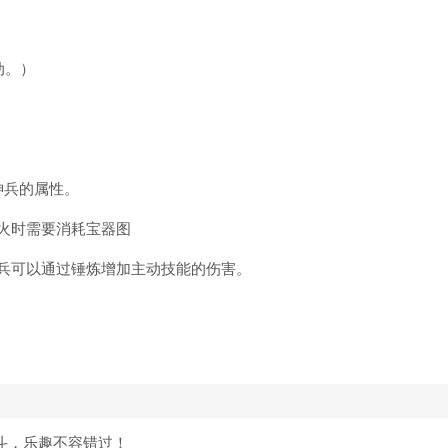
动。）
神兵的属性。
火时需要消耗宝器图
兵可以通过锤炼增加主动技能的伤害。
斗，乐趣不容错过！