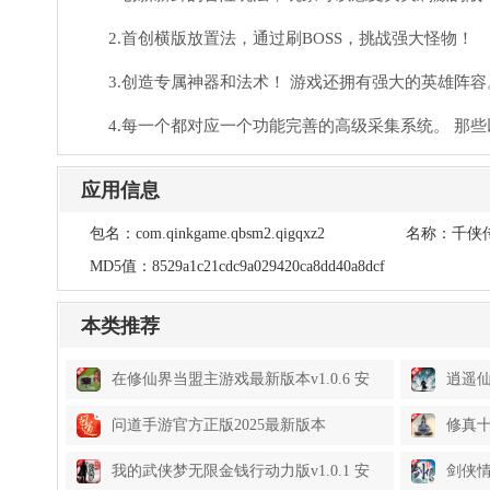
2.首创横版放置法，通过刷BOSS，挑战强大怪物！
3.创造专属神器和法术！ 游戏还拥有强大的英雄阵容
4.每一个都对应一个功能完善的高级采集系统。 那
应用信息
包名：
com.qinkgame.qbsm2.qigqxz2
名称：
千侠
MD5值：
8529a1c21cdc9a029420ca8dd40a8dcf
本类推荐
在修仙界当盟主游戏最新版本v1.0.6 安
逍遥仙
卓版
问道手游官方正版2025最新版本
修真
v2.140.0527 安卓手机版
本v1.
我的武侠梦无限金钱行动力版v1.0.1 安
剑侠情缘