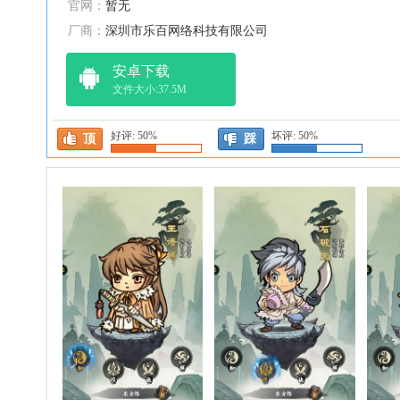
官网：
暂无
厂商：
深圳市乐百网络科技有限公司
安卓下载
文件大小:37.5M
好评:
50%
坏评:
50%
顶
踩