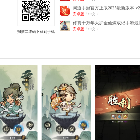
问道手游官方正版2025最新版本
v2
安卓手机版
安卓版
/
中文
/
修真十万年大罗金仙炼成记手游最
安卓版
v1.0.10 安卓版
/
中文
/
扫描二维码下载到手机