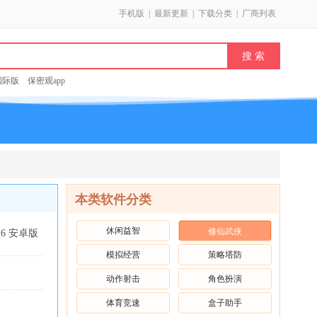
手机版
|
最新更新
|
下载分类
|
厂商列表
k国际版
保密观app
本类软件分类
休闲益智
修仙武侠
0.6 安卓版
模拟经营
策略塔防
动作射击
角色扮演
体育竞速
盒子助手