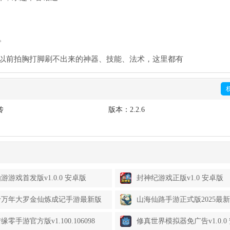
。
些以前拍胸打脚刷不出来的神器、技能、法术，这里都有
传
版本：
2.2.6
游游戏首发版v1.0.0 安卓版
封神纪游戏正版v1.0 安卓版
十万年大罗金仙炼成记手游最新版
山海仙路手游正式版2025最
0.10 安卓版
v1.0.0 官方手游
零手游官方版v1.100.106098
修真世界模拟器免广告v1.0.0