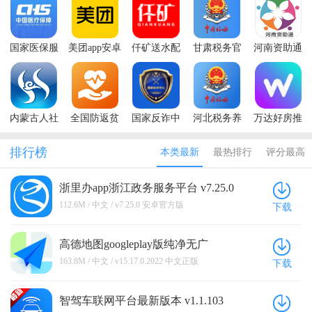
国家医保服
美团app安卓
仟矿送水配
甘肃税务官
河南资助通
务平台app最
2024最新版
送员端手机
方免费下载
最新版本
新版本2025
本
版
app
2025
内蒙古人社
全国防返贫
国家反诈中
河北税务养
万达好房推
养老资格认
监测信息系
心app最新版
老保险缴费
荐官APP最
证app
统手机app
本2025
app
新版
排行榜
本类最新
最热排行
评分最高
浙里办app浙江政务服务平台 v7.25.0
安卓官方版
112.6M / 中文 / v7.25.0 安卓官方版
下载
高德地图googleplay版纯净无广
v15.17.0.2022 中文正版
163.8M / 中文 / v15.17.0.2022 中文正版
下载
智驾车联网平台最新版本 v1.1.103