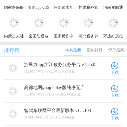
国家医保服
美团app安卓
仟矿送水配
甘肃税务官
河南资助通
务平台app最
2024最新版
送员端手机
方免费下载
最新版本
新版本2025
本
版
app
2025
内蒙古人社
全国防返贫
国家反诈中
河北税务养
万达好房推
养老资格认
监测信息系
心app最新版
老保险缴费
荐官APP最
证app
统手机app
本2025
app
新版
排行榜
本类最新
最热排行
评分最高
浙里办app浙江政务服务平台 v7.25.0
安卓官方版
112.6M / 中文 / v7.25.0 安卓官方版
下载
高德地图googleplay版纯净无广
v15.17.0.2022 中文正版
163.8M / 中文 / v15.17.0.2022 中文正版
下载
智驾车联网平台最新版本 v1.1.103
安卓手机版
41.0M / 中文 / v1.1.103 安卓手机版
下载