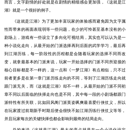
而言，文字剧情的好处就是在剧情的精细感会更加强，《这就是江
湖》就是一个很好的例子。
《这就是江湖》为了更加丰富玩家的体验感而避免因为文字属
性而带来的画面表现弱等一些问题，在少的可怜甚至基本没有的小
剧场上，游戏有一些设立了多向化可视结局，其实也可以认为是一
种小说化走向，从最开始的门派选择再到后面的武学学习，最后再
到江湖历练，每一阶段性的历程都是会随着玩家的选择不同而改
变，就拿最基本的门派来说，玩家一开始选择的门派不同所迎接的
核心目标都是不一样的，这一点和《一梦江湖》有点相似，只不过
前者更多是在第一章门派历练走向的不同，等到了江湖历练走向就
跟门派无关，而《这就是江湖》却不一样，从最开始的门派不同初
章不同以后面临的抉择走向也是不同，其中每一段的小剧场都跟门
派特性有所关联，比如回风阁门派英姿飒爽最喜爱行侠仗义，所以
在玩家渡过前期新手时期后便会很快不如江湖历练行侠仗义等等，
并且玩家每次的关键抉择也都会影响到最终的结局走向。
总的来说《这就是江湖》最大的亮点就是在一个小说化设定