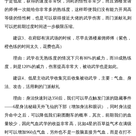
于是低星，获得的速度非常快，消耗的悟性非常少，而且酒楼里请
的师傅一次能给你非常多的熟练度，这样即便我们没有能力开局高
等级的悟性树，也是可以获得接近大佬的武学伤害，而门派献礼则
可以把前期过度时间进一步极限压缩。
建议3、在府邸有演武场的时候，尽早去酒楼雇佣师傅（紫色，
橙色练的时间太久，花费也高）
理由：武学在无熟练度的情况下只有80%的威力，而10成熟练
度，则是120%的威力，伤害提高非常大，被动武学也是如此。
建议4、低星主动武学收集完后收集被动武学，主要：气血、身
法、攻击，活用剩的门派献礼
理由：身法快速到达350后，我们可以早点触发门派的隐藏事件
——6星身法秘籍天外飞仙的下部（增加身法和眼识），同时身法提
升命中之后，可以降低我们刷图翻车的概率，其次，前期我们的血
量较少，因此气血武学的收益非常高，比如4星的百草益气术在满级
时可以增加960点气血，另外也不是一股脑直接升气血，而是在打不