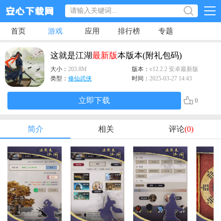
首页
游戏
应用
排行榜
专题
这就是江湖
最新版
本版本(附礼包码)
大小：
203.8M
版本：
v12.2.2 安卓最新版
类型：
修仙武侠
时间：
2025-03-27 14:43
立即下载
0
简介
相关
评论
(0)