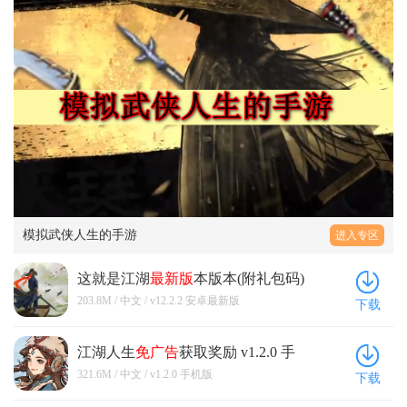
模拟武侠人生的手游
进入专区
这就是江湖
最新版
本版本(附礼包码)
v12.2.2 安卓
最新版
203.8M / 中文 / v12.2.2 安卓最新版
下载
江湖人生
免广告
获取奖励 v1.2.0 手
机版
321.6M / 中文 / v1.2.0 手机版
下载