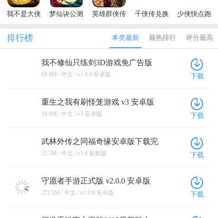
我不是大侠
梦仙诀公测
英雄群侠传
千侠传兑换
少侠快点跑
内置菜单版
版
II珍宝阁版
码版
手游
排行榜
本类最新
最热排行
评分最高
我不修仙只练剑3D游戏免广告版
v1.0.0 安卓版
69.9M / 中文 / v1.0.0 安卓版
下载
重生之我有刷怪笼游戏 v3 安卓版
34.9M / 中文 / v3 安卓版
下载
武林外传之同福奇缘安卓版下载完
整版 v1.0 最新版
22.5M / 中文 / v1.0 最新版
下载
守愿者手游正式版 v2.0.0 安卓版
272.5M / 中文 / v2.0.0 安卓版
下载