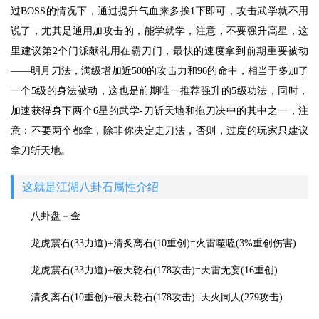
过BOSS的情况下，通过提升气血来多挨1下即可，攻击武学就不用
说了，尤其是通用加攻击的，能学就学，注意，不要强升高星，这
里建议第2个门派献礼用在霸刀门，最快的速度拿到前期重要被动
——明月刀法，满级增加近500的攻击力和96的命中，相当于多加了
一个5级的身法被动，这也是前期唯一推荐强升的5级功法，同时，
加速获得身下两个6星的武学-刀斩天地和拖刀决中的其中之一，注
意：不要两个都拿，除非你决定走刀法，否则，过度的玩家只建议
拿刀斩天地。
这就是江湖八卦石属性介绍
八卦盘－金
龙虎震石(33力道)+清炙离石(10重创)=火雷噬嗑(3%重创伤害)
龙虎震石(33力道)+破天乾石(178攻击)=天雷无妄(16重创)
清炙离石(10重创)+破天乾石(178攻击)=天火同人(279攻击)