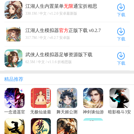
江湖人生内置菜单
无限
通宝折相思
版 v1.2.0 安卓
最新版
330.1M / 中文 / v1.2.0 安卓最新版
下载
江湖人生模拟器
官方
正版下载 v0.2.7
安卓版
317.7M / 中文 / v0.2.7 安卓版
下载
武侠人生模拟器足够资源版下载
v1.1.6 折相思版
62.5M / 中文 / v1.1.6 折相思版
下载
精品推荐
一念逍遥官
无极仙途最
舞天姬公测
神剑诛仙游
暗影格斗3安
方版本2025
新版本
版
戏情缘版
卓版
最新版本
(ShadowFight
3)