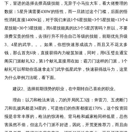
下，冒进的选择去撑高级技能，无异于小马拉大车，看大佬整理的
数据：5星升满需要430W的悟性，而一旦踏过这个门槛，后面的悟
性消耗直接1400W起，对于我们来说1个6星技能=3个5星技能=13个4
星技能=30个3星技能，而6星技能真的比3个5星厉害吗？所以，不要
浪费宝贵的悟性，去强行升不符合自己等级的技能，前期优先升级
3、4星的武学。。。如果，你想快速形成战力，而且又不花太多
钱，那么首充6块，直接获得内力秘笈加速，同时，用6玉璧去通宝
阁买门派献礼X2，第1个献礼直接用在如：霸刀门这样的门派，1个
献礼可以帮助你迅速拿走3门武学低星武学，快速获得战斗力，这里
为什么举例刀法呢，看下面。
建议2、选择前期强势的职业，在中期转自己喜欢的职业。
理由：以刀和枪法来说，刀的开局民工3连：奔雷刀、五虎断门
刀和乱披风都是34星的，可是他们的伤害都接近170%，这个投资回
报是非常丰厚的，枪法的惊涛枪、背马枪和戚家枪同样低星，总伤
害虽然不俗，但这几个门派不好进，因此，开荒更推荐刀，而且由